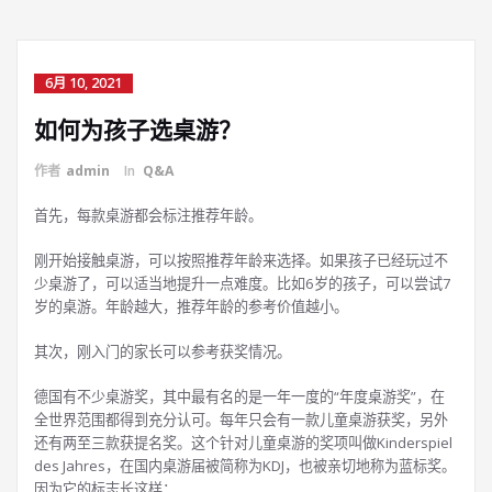
6月 10, 2021
如何为孩子选桌游？
作者
admin
In
Q&A
首先，每款桌游都会标注推荐年龄。
刚开始接触桌游，可以按照推荐年龄来选择。如果孩子已经玩过不
少桌游了，可以适当地提升一点难度。比如6岁的孩子，可以尝试7
岁的桌游。年龄越大，推荐年龄的参考价值越小。
其次，刚入门的家长可以参考获奖情况。
德国有不少桌游奖，其中最有名的是一年一度的“年度桌游奖”，在
全世界范围都得到充分认可。每年只会有一款儿童桌游获奖，另外
还有两至三款获提名奖。这个针对儿童桌游的奖项叫做Kinderspiel
des Jahres，在国内桌游届被简称为KDJ，也被亲切地称为蓝标奖。
因为它的标志长这样：