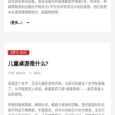
因为安全责任因素，很多出版社的桌游最低年限是3岁。但现在，有
越来越多的出版社开始关注2岁左右的宝宝可以玩的桌游，他们会把
木头道具做得特别大、纸板特别厚。
（更多…）
6月 9, 2021
儿童桌游是什么?
作者
admin
In
Q&A
桌游这个名字，还没大面积流传开来，大家可别被这个名字给蒙蔽
了。从字面意思上来说，桌游其实只是“桌面游戏”——放在桌面上
玩的游戏。
传统的象棋围棋、麻将扑克，都属于桌游的范畴。现代桌游的形式
则不拘泥于棋牌类，丰富很多，对大众的吸引力也大很多。无论只