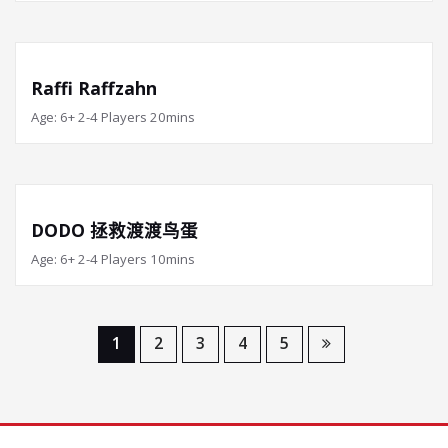
Raffi Raffzahn
Age: 6+ 2-4 Players 20mins
DODO 拯救渡渡鸟蛋
Age: 6+ 2-4 Players 10mins
1
2
3
4
5