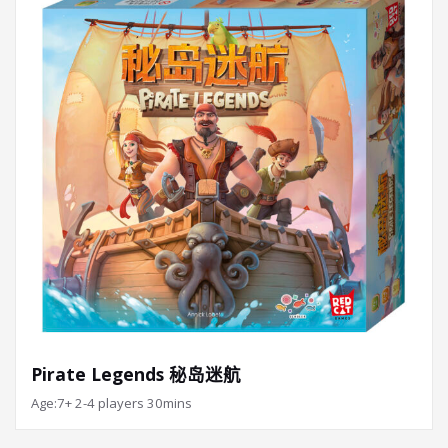
Pirate Legends 秘岛迷航
Age:7+ 2-4 players 30mins