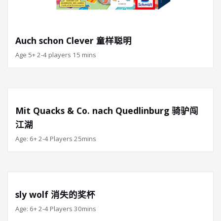
Auch schon Clever 童样聪明
Age 5+ 2-4 players 15 mins
Mit Quacks & Co. nach Quedlinburg 骑驴闯
江湖
Age: 6+ 2-4 Players 25mins
sly wolf 消失的奖杯
Age: 6+ 2-4 Players 30mins