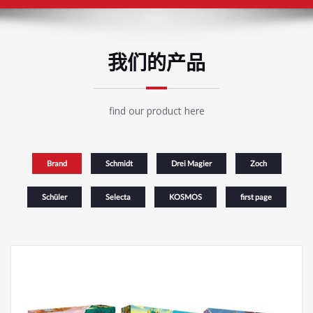
我们的产品
find our product here
Brand
Schmidt
Drei Magier
Zoch
Schüler
Selecta
KOSMOS
first page