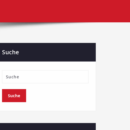
Suche